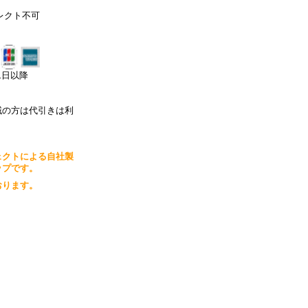
レクト不可
月1日以降
域の方は代引きは利
ェクトによる自社製
ップです。
おります。