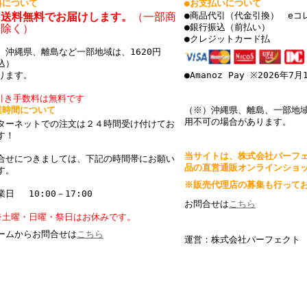
料について
●お支払いについて
国送料無料でお届けします。
（一部商
●商品代引（代金引換） eコ
を除く）
●銀行振込（前払い）
●クレジットカード払
、沖縄県、離島など一部地域は、1620円
込）
ります。
●Amanoz Pay ※2026年7
引き手数料は無料です
業時間について
（※）沖縄県、離島、一部地
用不可の場合があります。
ターネットでの注文は２４時間受け付けてお
ます！
当サイトは、株式会社パーフ
合せにつきましては、下記の時間帯にお願い
品の直営通販オンラインショ
す。
※販売代理店の募集も行って
日 10:00－17:00
お問合せは
こちら
※土曜・日曜・祭日はお休みです。
ームからお問合せは
こちら
運営：株式会社パーフェクト