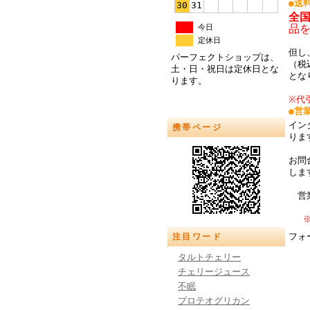
●送
30
31
全
品
今日
定休日
但し
パーフェクトショップは、
（税
土・日・祝日は定休日とな
とな
ります。
※代
●営
イン
携帯ページ
り
お問
しま
営業
フォ
注目ワード
タルトチェリー
チェリージュース
不眠
プロテオグリカン