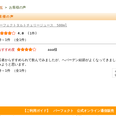
ME
> お客様の声
客様の声
ーフェクトタルトチェリージュース 500ml
4.0
(1件)
件～1件 （全1件）
おすすめ度
aaa様
医者からすすめられて飲んでみましたが、ヘバーデン結節がよくなってきまし
みようと思います。
件～1件 （全1件）
【ご利用ガイド】 パーフェクト 公式オンライン通信販売