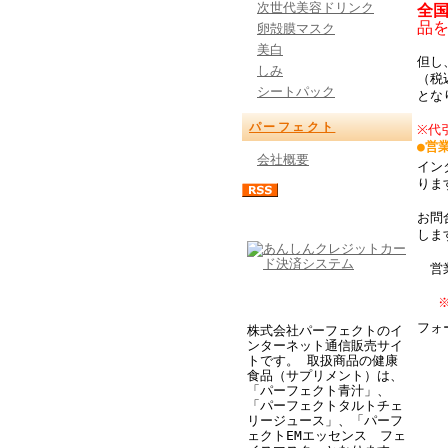
次世代美容ドリンク
全
品
卵殻膜マスク
美白
但し
しみ
（税
シートパック
とな
パーフェクト
※代
●営
会社概要
イン
り
お問
しま
営業
フォ
株式会社パーフェクトのイ
ンターネット通信販売サイ
トです。 取扱商品の健康
食品（サプリメント）は、
「パーフェクト青汁」、
「パーフェクトタルトチェ
リージュース」、「パーフ
ェクトEMエッセンス フェ