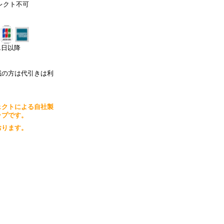
レクト不可
月1日以降
域の方は代引きは利
ェクトによる自社製
ップです。
おります。