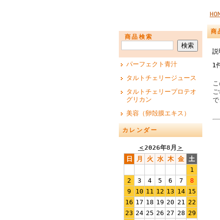
HO
商
商品検索
説
パーフェクト青汁
1
タルトチェリージュース
こ
タルトチェリープロテオ
ご
グリカン
で
美容（卵殻膜エキス）
カレンダー
＜
2026年8月
＞
日
月
火
水
木
金
土
1
2
3
4
5
6
7
8
9
10
11
12
13
14
15
16
17
18
19
20
21
22
23
24
25
26
27
28
29