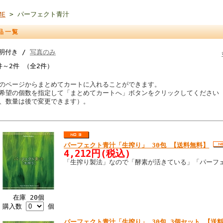
ME
> パーフェクト青汁
品一覧
明付き /
写真のみ
件～2件 （全2件）
のページからまとめてカートに入れることができます。
希望の個数を指定して「まとめてカートへ」ボタンをクリックしてください
、数量は後で変更できます）。
パーフェクト青汁「生搾り」 30包 【送料無料】
4,212円(税込)
「生搾り製法」なので「酵素が活きている」「パーフ
在庫 20個
購入数
個
パーフェクト青汁「生搾り」 30包 3個セット 【送