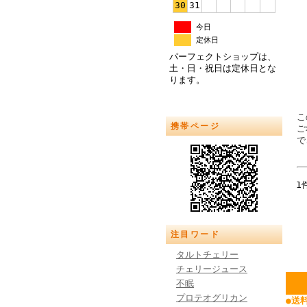
30
31
今日
定休日
パーフェクトショップは、
土・日・祝日は定休日とな
ります。
こ
携帯ページ
ご
で
1
注目ワード
タルトチェリー
チェリージュース
不眠
プロテオグリカン
●送