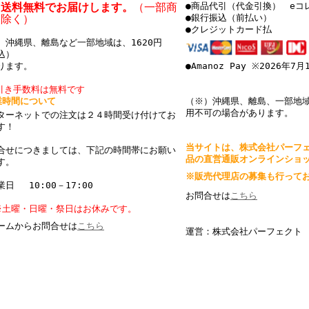
国送料無料でお届けします。
（一部商
●商品代引（代金引換） eコ
を除く）
●銀行振込（前払い）
●クレジットカード払
、沖縄県、離島など一部地域は、1620円
込）
ります。
●Amanoz Pay ※2026年7
引き手数料は無料です
業時間について
（※）沖縄県、離島、一部地
用不可の場合があります。
ターネットでの注文は２４時間受け付けてお
ます！
当サイトは、株式会社パーフ
合せにつきましては、下記の時間帯にお願い
品の直営通販オンラインショ
す。
※販売代理店の募集も行って
日 10:00－17:00
お問合せは
こちら
※土曜・日曜・祭日はお休みです。
ームからお問合せは
こちら
運営：株式会社パーフェクト