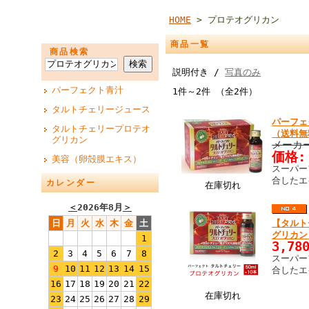
HOME
> プロテオグリカン
商品一覧
商品検索
説明付き /
写真のみ
パーフェクト青汁
1件～2件 （全2件）
タルトチェリージュース
パーフェ
タルトチェリープロテオ
（送料無
グリカン
メーカー
価格:
美容（卵殻膜エキス）
スーパー
合したエ
カレンダー
在庫切れ
＜
2026年8月
＞
日
月
火
水
木
金
土
【タルト
グリカン
1
3,78
2
3
4
5
6
7
8
スーパー
9
10
11
12
13
14
15
合したエ
16
17
18
19
20
21
22
在庫切れ
23
24
25
26
27
28
29