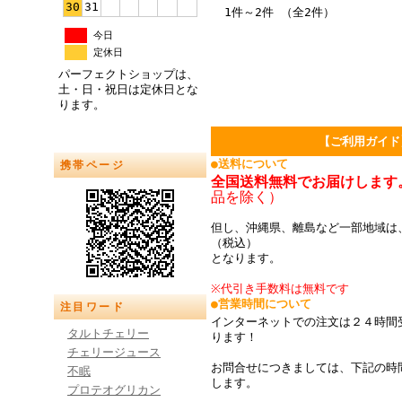
30
31
1件～2件 （全2件）
今日
定休日
パーフェクトショップは、
土・日・祝日は定休日とな
ります。
【ご利用ガイド
●送料について
携帯ページ
全国送料無料でお届けします
品を除く）
但し、沖縄県、離島など一部地域は、
（税込）
となります。
※代引き手数料は無料です
●営業時間について
注目ワード
インターネットでの注文は２４時間
タルトチェリー
ります！
チェリージュース
お問合せにつきましては、下記の時
不眠
します。
プロテオグリカン