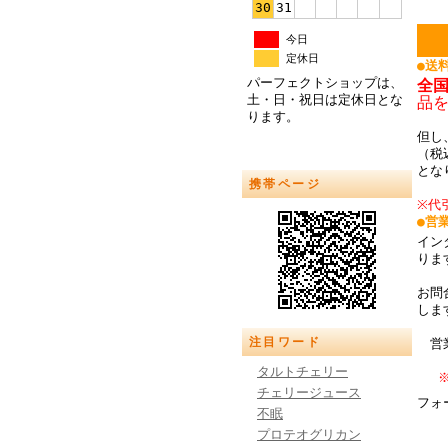
30
31
今日
定休日
●送
パーフェクトショップは、
全
土・日・祝日は定休日とな
品
ります。
但し
（税
とな
携帯ページ
※代
●営
イン
り
お問
しま
注目ワード
営業
タルトチェリー
チェリージュース
フォ
不眠
プロテオグリカン