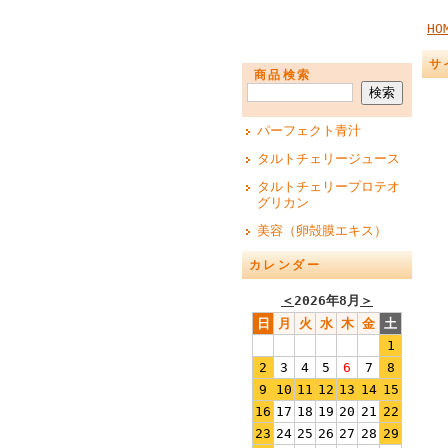
HO
サ
商品検索
パーフェクト青汁
タルトチェリージュース
タルトチェリープロテオ
グリカン
美容（卵殻膜エキス）
カレンダー
＜
2026年8月
＞
日
月
火
水
木
金
土
1
2
3
4
5
6
7
8
9
10
11
12
13
14
15
16
17
18
19
20
21
22
23
24
25
26
27
28
29