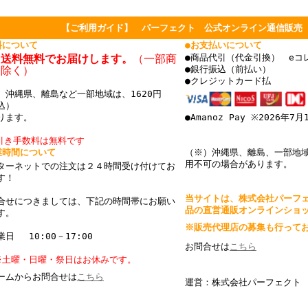
【ご利用ガイド】 パーフェクト 公式オンライン通信販売
料について
●お支払いについて
国送料無料でお届けします。
（一部商
●商品代引（代金引換） eコ
を除く）
●銀行振込（前払い）
●クレジットカード払
、沖縄県、離島など一部地域は、1620円
込）
ります。
●Amanoz Pay ※2026年7
引き手数料は無料です
業時間について
（※）沖縄県、離島、一部地
用不可の場合があります。
ターネットでの注文は２４時間受け付けてお
ます！
当サイトは、株式会社パーフ
合せにつきましては、下記の時間帯にお願い
品の直営通販オンラインショ
す。
※販売代理店の募集も行って
日 10:00－17:00
お問合せは
こちら
※土曜・日曜・祭日はお休みです。
ームからお問合せは
こちら
運営：株式会社パーフェクト