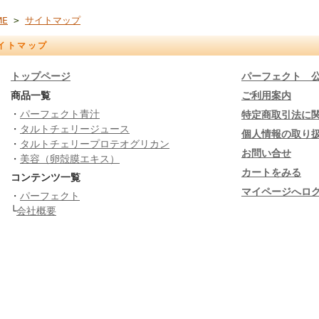
ME
>
サイトマップ
イトマップ
トップページ
パーフェクト 
商品一覧
ご利用案内
・
パーフェクト青汁
特定商取引法に
・
タルトチェリージュース
個人情報の取り
・
タルトチェリープロテオグリカン
お問い合せ
・
美容（卵殻膜エキス）
カートをみる
コンテンツ一覧
マイページへロ
・
パーフェクト
└
会社概要