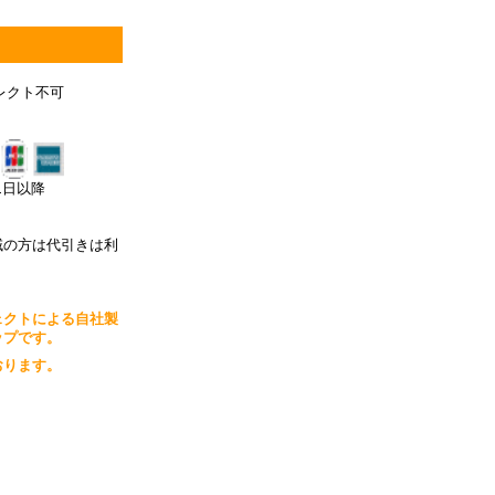
レクト不可
月1日以降
域の方は代引きは利
ェクトによる自社製
ップです。
おります。