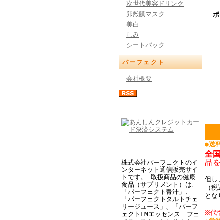
次世代美容ドリンク
卵殻膜マスク
ポ
美白
しみ
シートパック
パーフェクト
会社概要
●送
全
品
株式会社パーフェクトのイ
ンターネット通信販売サイ
トです。 取扱商品の健康
但し
食品（サプリメント）は、
（税
「パーフェクト青汁」、
とな
「パーフェクトタルトチェ
リージュース」、「パーフ
※代
ェクトEMエッセンス フェ