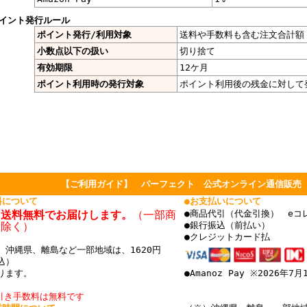
イント発行ルール
ポイント発行/利用対象
送料や手数料も含む注文合計額
小数点以下の扱い
切り捨て
有効期限
12ケ月
ポイント利用時の発行対象
ポイント利用後の残金に対して
【ご利用ガイド】 パーフェクト 公式オンライン通信販売
料について
●お支払いについて
国送料無料でお届けします。
（一部商
●商品代引（代金引換） eコ
を除く）
●銀行振込（前払い）
●クレジットカード払
、沖縄県、離島など一部地域は、1620円
込）
ります。
●Amanoz Pay ※2026年7
引き手数料は無料です