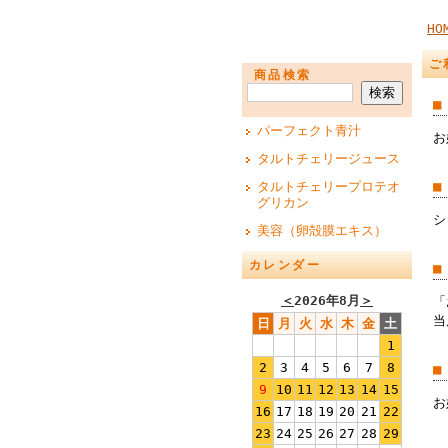
HO
ご
商品検索
■
パーフェクト青汁
お
タルトチェリージュース
■
タルトチェリープロテオ
グリカン
シ
美容（卵殻膜エキス）
カレンダー
■
＜
2026年8月
＞
「
当
日
月
火
水
木
金
土
1
2
3
4
5
6
7
8
■
9
10
11
12
13
14
15
お
16
17
18
19
20
21
22
23
24
25
26
27
28
29