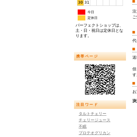
■
30
31
注
今日
ご
定休日
パーフェクトショップは、
土・日・祝日は定休日とな
■
ります。
代
■
携帯ページ
送
但
す
■
お
決
注目ワード
タルトチェリー
チェリージュース
不眠
プロテオグリカン