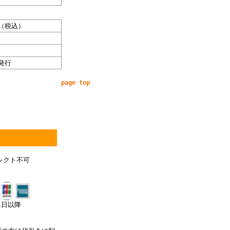
（税込）
発行
page top
レクト不可
月1日以降