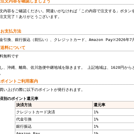
 注文内容を確認しましょう
文内容をご確認ください。間違いがなければ「この内容で注文する」ボタン
注文完了！ありがとうございます。
 お支払方法
金引換、銀行振込（前払い）、クレジットカード、Amazon Pay※2026年
 送料について
料無料です
し、沖縄、離島、佐川急便中継地域を除きます。 上記地域は、1620円から
。
 ポイントご利用案内
買い上げの際に以下のポイントが発行されます。
済別のポイント還元率
決済方法
還元率
クレジットカード決済
1%
代金引換
1%
銀行振込
1%
Amazon Pay
1%