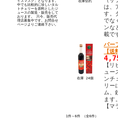
（サ
イスマスク」となります。
在庫切れ
中でも比較的に珍しいタル
は、
トチェリーを原料としたジ
ュースの製造・販売をして
す。
おります。 只今、販売代
でな
理店募集中です。お問合せ
ページよりご連絡下さい。
ンな
載で
パー
【送
4,
【リ
ュー
ンチ
在庫 24個
リー
ム、
ます
【マ
1件～6件 （全6件）