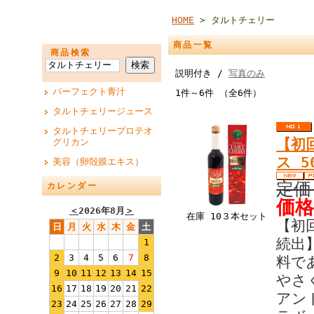
HOME
> タルトチェリー
商品一覧
商品検索
説明付き /
写真のみ
パーフェクト青汁
1件～6件 （全6件）
タルトチェリージュース
タルトチェリープロテオ
【初
グリカン
ス 5
美容（卵殻膜エキス）
定価
カレンダー
価格
＜
2026年8月
＞
在庫 10３本セット
【初
日
月
火
水
木
金
土
続出
1
2
3
4
5
6
7
8
料で
9
10
11
12
13
14
15
やさ
16
17
18
19
20
21
22
アン
23
24
25
26
27
28
29