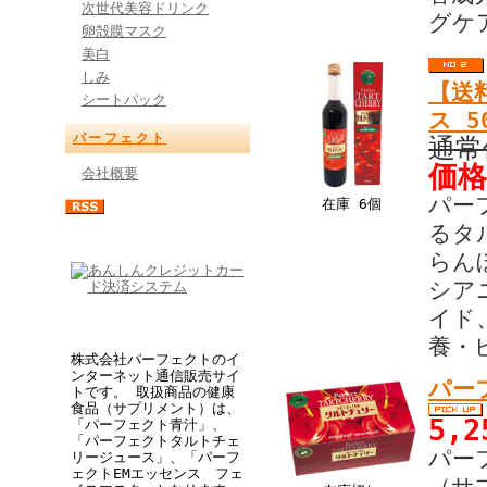
次世代美容ドリンク
グケ
卵殻膜マスク
美白
しみ
【送
シートパック
ス 5
パーフェクト
通常
価格
会社概要
パー
在庫 6個
るタ
らん
シア
イド
養・
株式会社パーフェクトのイ
ンターネット通信販売サイ
パー
トです。 取扱商品の健康
食品（サプリメント）は、
5,
「パーフェクト青汁」、
「パーフェクトタルトチェ
パー
リージュース」、「パーフ
ェクトEMエッセンス フェ