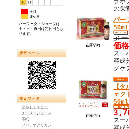
ラボ
30
31
の栄
今日
定休日
パー
パーフェクトショップは、
50
土・日・祝日は定休日とな
ります。
メー
価格
在庫切れ
スー
携帯ページ
容成
グケ
【タ
ェク
注目ワード
50
タルトチェリー
3,
チェリージュース
在庫切れ
スー
不眠
プロテオグリカン
容成