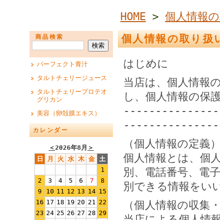
HOME
>
個人情報
個人情報の取り扱
商品検索
はじめに
パーフェクト青汁
タルトチェリージュース
当店は、個人情報
タルトチェリープロテオ
し、個人情報の保
グリカン
---------------
美容（卵殻膜エキス）
---------------
カレンダー
（個人情報の定義
＜
2026年8月
＞
個人情報とは、個
日
月
火
水
木
金
土
1
別、電話番号、電
2
3
4
5
6
7
8
別できる情報をい
9
10
11
12
13
14
15
16
17
18
19
20
21
22
（個人情報の収集
23
24
25
26
27
28
29
当店による個人情