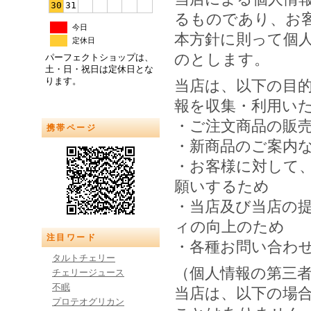
30
31
るものであり、お
今日
本方針に則って個
定休日
のとします。
パーフェクトショップは、
土・日・祝日は定休日とな
ります。
当店は、以下の目
報を収集・利用い
・ご注文商品の販
携帯ページ
・新商品のご案内
・お客様に対して
願いするため
・当店及び当店の
ィの向上のため
注目ワード
・各種お問い合わ
タルトチェリー
（個人情報の第三
チェリージュース
不眠
当店は、以下の場
プロテオグリカン