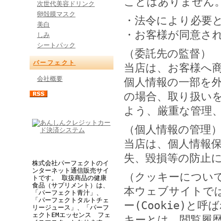
ことはありません
次世代美容ドリンク
卵殻膜マスク
・法令により必要
美白
・お客様が同意さ
しみ
シートパック
（委託先の監督）
パーフェクト
当店は、お客様へ
会社概要
個人情報の一部を
の場合、取り扱い
よう、厳重な管理
（個人情報の管理
当店は、個人情報
失、毀損等の防止
株式会社パーフェクトのイ
ンターネット通信販売サイ
（クッキーについ
トです。 取扱商品の健康
食品（サプリメント）は、
本ウェブサイトで
「パーフェクト青汁」、
「パーフェクトタルトチェ
ー(Cookie)
リージュース」、「パーフ
ェクトEMエッセンス フェ
キーとは、閲覧履