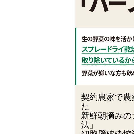
契約農家で農
た
新鮮朝摘みの
法」