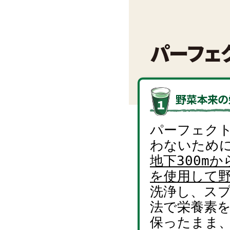
パーフェク
わないため
地下300m
を使用して
洗浄し、ス
法で栄養素
保ったまま