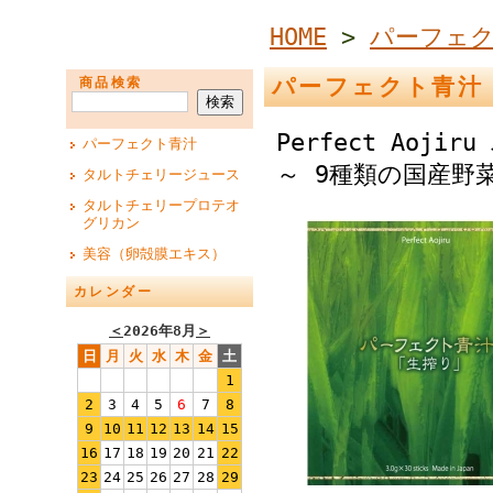
HOME
>
パーフェ
パーフェクト青汁
商品検索
Perfect Ao
パーフェクト青汁
～ 9種類の国産野
タルトチェリージュース
タルトチェリープロテオ
グリカン
美容（卵殻膜エキス）
カレンダー
＜
2026年8月
＞
日
月
火
水
木
金
土
1
2
3
4
5
6
7
8
9
10
11
12
13
14
15
16
17
18
19
20
21
22
23
24
25
26
27
28
29