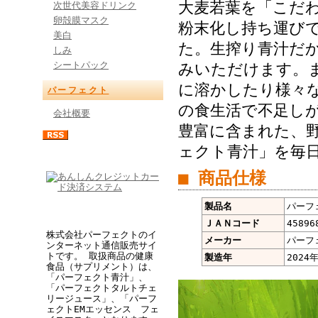
大麦若葉を「こだ
次世代美容ドリンク
卵殻膜マスク
粉末化し持ち運び
美白
た。生搾り青汁だ
しみ
シートパック
みいただけます。
に溶かしたり様々
パーフェクト
の食生活で不足し
会社概要
豊富に含まれた、
ェクト青汁」を毎
■ 商品仕様
製品名
パーフ
ＪＡＮコード
45896
株式会社パーフェクトのイ
メーカー
パーフ
ンターネット通信販売サイ
トです。 取扱商品の健康
製造年
2024
食品（サプリメント）は、
「パーフェクト青汁」、
「パーフェクトタルトチェ
リージュース」、「パーフ
ェクトEMエッセンス フェ