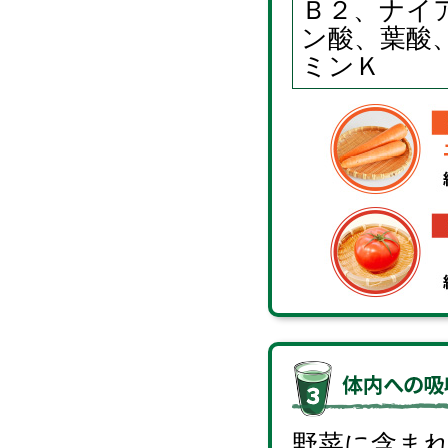
Ｂ２、ナイ
ン酸、葉酸
ミンＫ
野菜に含ま