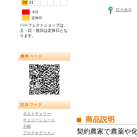
30
31
拡大表示
今日
定休日
パーフェクトショップは、
土・日・祝日は定休日とな
ります。
携帯ページ
注目ワード
タルトチェリー
■ 商品説明
チェリージュース
不眠
契約農家で農薬や
プロテオグリカン