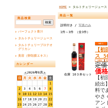
HOME
> タルトチェリージュース
商品一覧
商品検索
説明付き /
写真のみ
パーフェクト青汁
1件～3件 （全3件）
タルトチェリージュース
タルトチェリープロテオ
【初
グリカン
ス 5
美容（卵殻膜エキス）
定価
カレンダー
価格
＜
2026年8月
＞
在庫 10３本セット
【初
日
月
火
水
木
金
土
続出
1
2
3
4
5
6
7
8
料で
9
10
11
12
13
14
15
やさ
16
17
18
19
20
21
22
アン
23
24
25
26
27
28
29