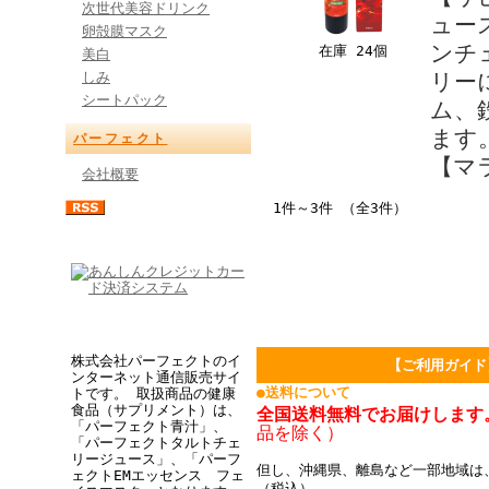
次世代美容ドリンク
ュー
卵殻膜マスク
ンチ
在庫 24個
美白
しみ
リー
シートパック
ム、
ます
パーフェクト
【マ
会社概要
1件～3件 （全3件）
株式会社パーフェクトのイ
【ご利用ガイド
ンターネット通信販売サイ
●送料について
トです。 取扱商品の健康
食品（サプリメント）は、
全国送料無料でお届けします
「パーフェクト青汁」、
品を除く）
「パーフェクトタルトチェ
リージュース」、「パーフ
但し、沖縄県、離島など一部地域は、
ェクトEMエッセンス フェ
（税込）