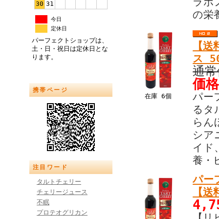
ラボ
30
31
の栄
今日
定休日
パーフェクトショップは、
【送
土・日・祝日は定休日とな
ス 5
ります。
通常
価格
携帯ページ
パー
在庫 6個
るタ
らん
シア
イド
養・
注目ワード
パー
タルトチェリー
【送
チェリージュース
4,
不眠
プロテオグリカン
【リ