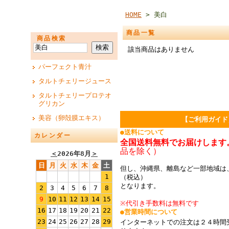
HOME
> 美白
商品一覧
商品検索
該当商品はありません
パーフェクト青汁
タルトチェリージュース
タルトチェリープロテオ
グリカン
美容（卵殻膜エキス）
【ご利用ガイド
●送料について
カレンダー
全国送料無料でお届けします
品を除く）
＜
2026年8月
＞
日
月
火
水
木
金
土
但し、沖縄県、離島など一部地域は、
1
（税込）
となります。
2
3
4
5
6
7
8
9
10
11
12
13
14
15
※代引き手数料は無料です
16
17
18
19
20
21
22
●営業時間について
23
24
25
26
27
28
29
インターネットでの注文は２４時間