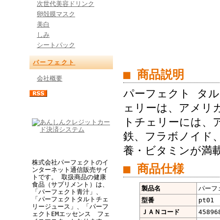
次世代美容ドリンク
卵殻膜マスク
美白
しみ
シートパック
パーフェクト
■ 商品説明
会社概要
パーフェクト タ
ェリーは、アメリ
トチェリーには、
鉄、フラボノイド
養・ビタミンが満
株式会社パーフェクトのイ
■ 商品仕様
ンターネット通信販売サイ
トです。 取扱商品の健康
食品（サプリメント）は、
製品名
パーフ
「パーフェクト青汁」、
「パーフェクトタルトチェ
型番
pt01
リージュース」、「パーフ
ＪＡＮコード
45896
ェクトEMエッセンス フェ