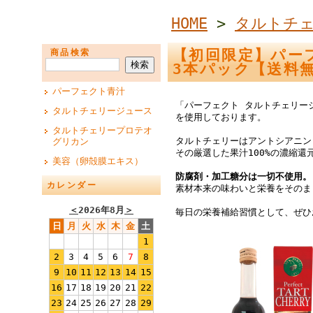
HOME
>
タルトチ
【初回限定】パーフ
商品検索
3本パック【送料無
パーフェクト青汁
「パーフェクト タルトチェリー
タルトチェリージュース
を使用しております。
タルトチェリープロテオ
タルトチェリーはアントシアニン
グリカン
その厳選した果汁100%の濃縮還
美容（卵殻膜エキス）
防腐剤・加工糖分は一切不使用。
カレンダー
素材本来の味わいと栄養をそのま
＜
2026年8月
＞
毎日の栄養補給習慣として、ぜひ
日
月
火
水
木
金
土
1
2
3
4
5
6
7
8
9
10
11
12
13
14
15
16
17
18
19
20
21
22
23
24
25
26
27
28
29